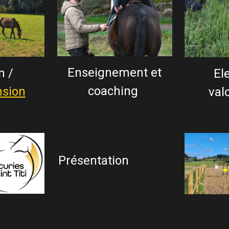
Enseignement et
n
/
El
coaching
sion
val
Présentation