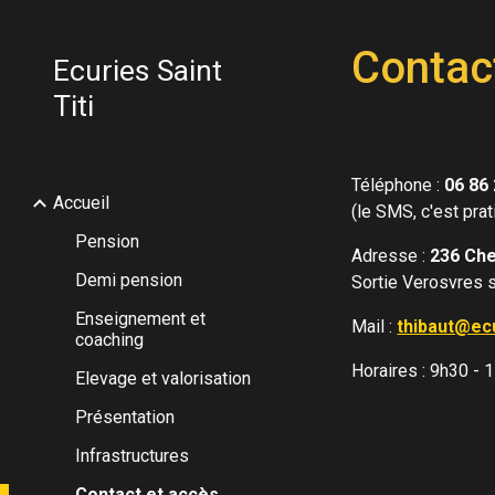
Sk
Contac
Ecuries Saint
Titi
Téléphone :
06 86 
Accueil
(le SMS, c'est prat
Pension
Adresse :
236 Che
Demi pension
Sortie Verosvres 
Enseignement et
Mail :
thibaut@ecur
coaching
Horaires : 9h30 - 
Elevage et valorisation
Présentation
Infrastructures
Contact et accès