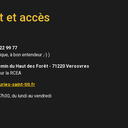
ip to main content
Skip to navigat
t et accès
22 99 77
ique, à bon entendeur ;-) )
min du Haut des Forêt - 71220 Verosvres
sur la RCEA
ies-saint-titi.fr
17h30, du lundi au vendredi